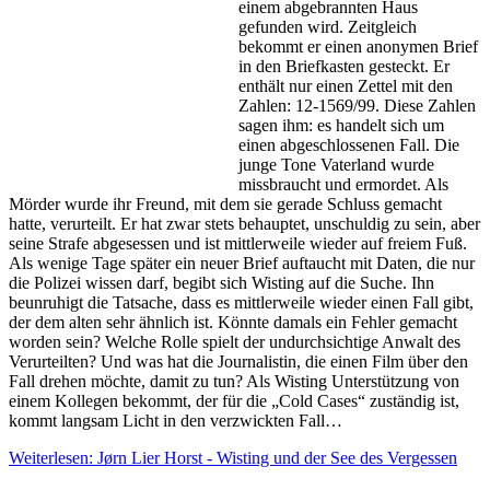
einem abgebrannten Haus
gefunden wird. Zeitgleich
bekommt er einen anonymen Brief
in den Briefkasten gesteckt. Er
enthält nur einen Zettel mit den
Zahlen: 12-1569/99. Diese Zahlen
sagen ihm: es handelt sich um
einen abgeschlossenen Fall. Die
junge Tone Vaterland wurde
missbraucht und ermordet. Als
Mörder wurde ihr Freund, mit dem sie gerade Schluss gemacht
hatte, verurteilt. Er hat zwar stets behauptet, unschuldig zu sein, aber
seine Strafe abgesessen und ist mittlerweile wieder auf freiem Fuß.
Als wenige Tage später ein neuer Brief auftaucht mit Daten, die nur
die Polizei wissen darf, begibt sich Wisting auf die Suche. Ihn
beunruhigt die Tatsache, dass es mittlerweile wieder einen Fall gibt,
der dem alten sehr ähnlich ist. Könnte damals ein Fehler gemacht
worden sein? Welche Rolle spielt der undurchsichtige Anwalt des
Verurteilten? Und was hat die Journalistin, die einen Film über den
Fall drehen möchte, damit zu tun? Als Wisting Unterstützung von
einem Kollegen bekommt, der für die „Cold Cases“ zuständig ist,
kommt langsam Licht in den verzwickten Fall…
Weiterlesen: Jørn Lier Horst - Wisting und der See des Vergessen