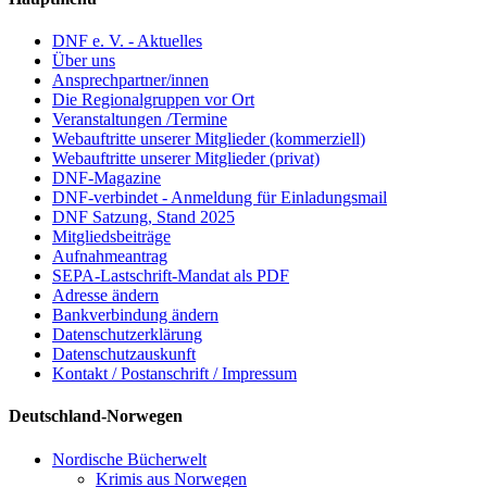
DNF e. V. - Aktuelles
Über uns
Ansprechpartner/innen
Die Regionalgruppen vor Ort
Veranstaltungen /Termine
Webauftritte unserer Mitglieder (kommerziell)
Webauftritte unserer Mitglieder (privat)
DNF-Magazine
DNF-verbindet - Anmeldung für Einladungsmail
DNF Satzung, Stand 2025
Mitgliedsbeiträge
Aufnahmeantrag
SEPA-Lastschrift-Mandat als PDF
Adresse ändern
Bankverbindung ändern
Datenschutzerklärung
Datenschutzauskunft
Kontakt / Postanschrift / Impressum
Deutschland-Norwegen
Nordische Bücherwelt
Krimis aus Norwegen