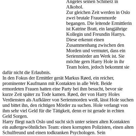
Angeles seinen Schmerz in
Alkohol.
Zur gleichen Zeit werden in Oslo
zwei brutale Frauenmorde
begangen. Die leitende Ermittlerin
ist Katrine Bratt, ein langjährige
Kollegin und Freundin Harrys.
Diese erkennt einen
Zusammenhang zwischen den
Morden und vermutet, dass ein
Serienmörder am Werk ist. Sie
möchte gern Harry Hole in ihr
Team holen, jedoch bekommt sie
dafür nicht die Erlaubnis.
In den Fokus der Ermittler gerät Markus Røed, ein reicher,
prominenter Kaufmann mit Kontakten in alle Welt. Beide
ermordeten Frauen hatten eine Party bei ihm besucht, bevor sie
kurze Zeit später zu Tode kamen. Røed, der von Harry Holes
Verdiensten als Aufklärer von Serienmorden weiß, lässt Hole suchen
und bittet ihn, den richtigen Mörder zu suchen. Hole verlangt von
ihm sehr viel Geld für die Tätigkeit, denn er ist gerade in echten
Geld Sorgen.
Harry fliegt nach Oslo und sucht sich unter seinen alten Kontakten
ein außergewöhnliches Team: einen korrupten Polizisten, einen alten
Schulfreund und einen todkranken Psychologen. Sein