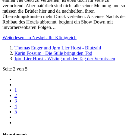
einmal viel Geld zu verdienen, ist eben doch für viele zu
verlockend. Aber natürlich sind nicht alle seiner Meinung und so
müssen die Brüder hier und da nachhelfen, ihren
Überredungskünsten mehr Druck verleihen. Als eines Nachts der
Rohbau des Hotels abbrennt, beginnt ein Show Down mit
unvorhersehbaren Folgen…
Weiterlesen: Jo Nesbø - Ihr Königreich
Thomas Enger und Jørn Lier Horst - Blutzahl
Karin Fossum - Die Stille bringt den Tod
Jørn Lier Horst - Wisting und der Tag der Vermissten
Seite 2 von 5
1
2
3
4
5
Hauptmenü