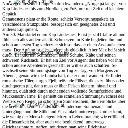
Norwegen in seiner Länge zu durchwandern. „Norge på langs“, von
Kap Lindesnes bis zum Nordkap, zu Fuß, nur mit Zelt und leichtem
Gepäck.
Genauestens plant er die Route, schickt Versorgungspakete an
verschiedene Stützpunkte, besorgt sich ein geeignetes Zelt und
anderes Equipment.
Am 30. Mai startet er am Kap Lindesnes. Er ist jetzt 41 Jahre alt und
fühlt sich alles andere als fit. Schmerzen im Knie begleiten ihn und
schon am ersten Tag verletzt er sich so, dass er einen Arzt aufsuchen
muss. Der Anfang ist alles andere als glücklich. Aber Max beißt sich
durch. Er ignoriert Schmerzen, nasse Schuhe, Kälte und seinen
schweren Rucksack. Er hat ein Ziel vor Augen: das haben vor ihm
schon andere Abenteurer geschafft, er will es auch schaffen! So
wechselt seine Stimmungslage von Tag zu Tag, von Morgens zu
Abends, genau wie die Landschaft, die er durchwandert. Er findet
romanische Täler, karges Fjell, reißende Flüsse, die es zu über- oder
durchqueren gilt, dann muss er über Felsen klettern, hinauf und
hinunter, quält sich durch nicht enden wollende Sumpfgebiete und
Mückenschwärme. Er genießt die schnellen Stimmungswechsel des
Wetters von Regen zu schönstem Sonnenschein, die Fernblicke über
die beeindruckende Landschaft, wunderbare Sonnenauf- und
Untergänge und die Stille und Einsamkeit unterwegs. Und er lernt,
wie wenig der Mensch eigentlich zum Leben braucht; wie erfüllend
die Einsamkeit ist, aber auch wie beglückend, unterwegs
Gleichgesinnte zu treffen, mit denen man seine Erlebnisse