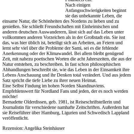
Nach einigen
Anfangsschwierigkeiten beginnt
sie das unbekannte Leben, die
einsame Natur, die Schönheiten des Nordens zu lieben und zu
genießen. Sie schließt Freundschaften mit Einheimischen und
anderen deutschen Auswanderern, lässt sich auf das Leben unter
vollkommen anderen Vorzeichen als in der Großstadt ein. Sie isst
das, was hier üblich ist, beteiligt sich an Arbeiten, an Feiern und
lernt sehr viel über die Probleme der Sami, sei es die fehlende
Anerkennung oder der Klimawandel. Bei allem bleibt genügend
Zeit, mit nahezu poetischen Worten die acht Jahreszeiten, die aus der
Natur entstehen, zu beschreiben. In fast schon philosophischen
Abhandlungen beschreibt sie, wie das Leben in der Einsamkeit ihre
Lebens Anschauung und ihr Denken total verändert. Und aus jedem
Satz spricht die tiefe Liebe zu ihrer neuen Heimat.
Eine Selbst Findung im hohen Norden Skandinaviens.
Empfehlenswert für Nordland Fans und jeden, der es noch werden
möchte!
Bernadette Olderdissen, geb. 1981, ist Reiseschriftstellerin und
Journalistin für verschiedene namhafte Zeitschriften. Außerdem hat
sie Reiseführer über Hamburg, Ligurien und Schwedisch Lappland
veröffentlicht.
Rezension: Angelika Steinhäuser