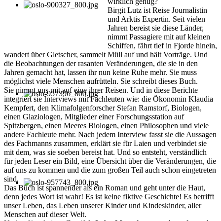
wirklich genug?
Birgit Lutz ist Reise Journalistin
und Arktis Expertin. Seit vielen
Jahren bereist sie diese Länder,
nimmt Passagiere mit auf kleinen
Schiffen, fährt tief in Fjorde hinein,
wandert über Gletscher, sammelt Müll auf und hält Vorträge. Und
die Beobachtungen der rasanten Veränderungen, die sie in den
Jahren gemacht hat, lassen ihr nun keine Ruhe mehr. Sie muss
möglichst viele Menschen aufrütteln. Sie schreibt dieses Buch.
Sie nimmt uns mit auf eine ihrer Reisen. Und in diese Berichte
integriert sie Interviews mit Fachleuten wie: die Ökonomin Klaudia
Kempfert, den Klimafolgenforscher Stefan Ramstorf, Biologen,
einen Glaziologen, Mitglieder einer Forschungsstation auf
Spitzbergen, einen Meeres Biologen, einen Philosophen und viele
andere Fachleute mehr. Nach jedem Interview fasst sie die Aussagen
des Fachmanns zusammen, erklärt sie für Laien und verbindet sie
mit dem, was sie soeben bereist hat. Und so entsteht, verständlich
für jeden Leser ein Bild, eine Übersicht über die Veränderungen, die
auf uns zu kommen und die zum großen Teil auch schon eingetreten
sind.
Das Buch ist spannender als ein Roman und geht unter die Haut,
denn jedes Wort ist wahr! Es ist keine fiktive Geschichte! Es betrifft
unser Leben, das Leben unserer Kinder und Kindeskinder, aller
Menschen auf dieser Welt.