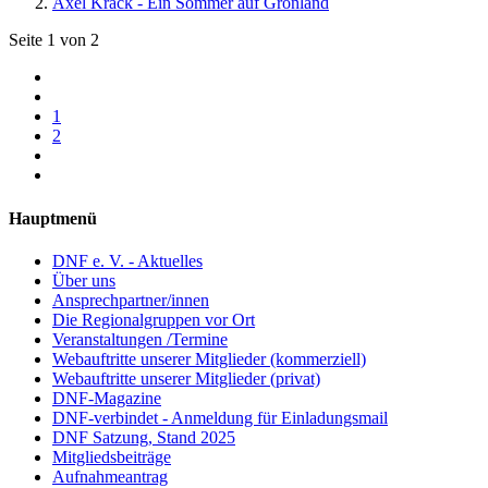
Axel Krack - Ein Sommer auf Grönland
Seite 1 von 2
1
2
Hauptmenü
DNF e. V. - Aktuelles
Über uns
Ansprechpartner/innen
Die Regionalgruppen vor Ort
Veranstaltungen /Termine
Webauftritte unserer Mitglieder (kommerziell)
Webauftritte unserer Mitglieder (privat)
DNF-Magazine
DNF-verbindet - Anmeldung für Einladungsmail
DNF Satzung, Stand 2025
Mitgliedsbeiträge
Aufnahmeantrag