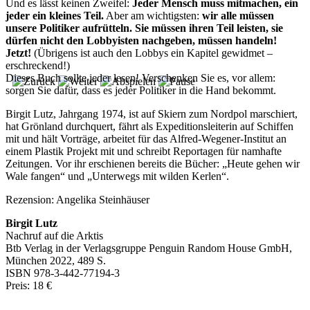
Und es lässt keinen Zweifel:
Jeder Mensch muss mitmachen, ein
jeder ein kleines Teil.
Aber am wichtigsten:
wir alle müssen
unsere Politiker aufrütteln. Sie müssen ihren Teil leisten, sie
dürfen nicht den Lobbyisten nachgeben, müssen handeln!
Jetzt!
(Übrigens ist auch den Lobbys ein Kapitel gewidmet –
erschreckend!)
Dieses Buch sollte jeder lesen! Verschenken Sie es, vor allem:
sorgen Sie dafür, dass es jeder Politiker in die Hand bekommt.
Birgit Lutz, Jahrgang 1974, ist auf Skiern zum Nordpol marschiert,
hat Grönland durchquert, fährt als Expeditionsleiterin auf Schiffen
mit und hält Vorträge, arbeitet für das Alfred-Wegener-Institut an
einem Plastik Projekt mit und schreibt Reportagen für namhafte
Zeitungen. Vor ihr erschienen bereits die Bücher: „Heute gehen wir
Wale fangen“ und „Unterwegs mit wilden Kerlen“.
Rezension: Angelika Steinhäuser
Birgit Lutz
Nachruf auf die Arktis
Btb Verlag in der Verlagsgruppe Penguin Random House GmbH,
München 2022, 489 S.
ISBN 978-3-442-77194-3
Preis: 18 €