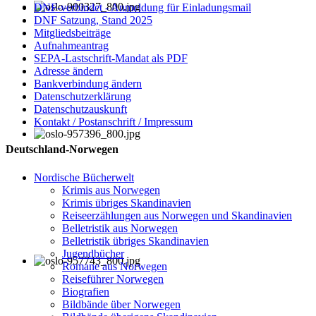
DNF-verbindet - Anmeldung für Einladungsmail
DNF Satzung, Stand 2025
Mitgliedsbeiträge
Aufnahmeantrag
SEPA-Lastschrift-Mandat als PDF
Adresse ändern
Bankverbindung ändern
Datenschutzerklärung
Datenschutzauskunft
Kontakt / Postanschrift / Impressum
Deutschland-Norwegen
Nordische Bücherwelt
Krimis aus Norwegen
Krimis übriges Skandinavien
Reiseerzählungen aus Norwegen und Skandinavien
Belletristik aus Norwegen
Belletristik übriges Skandinavien
Jugendbücher
Romane aus Norwegen
Reiseführer Norwegen
Biografien
Bildbände über Norwegen