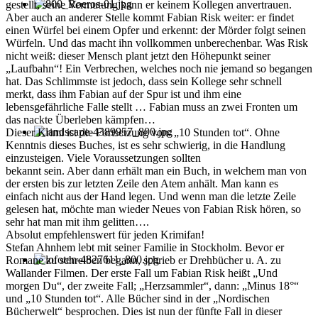
gestellt, seine Vermutung kann er keinem Kollegen anvertrauen.
Aber auch an anderer Stelle kommt Fabian Risk weiter: er findet
einen Würfel bei einem Opfer und erkennt: der Mörder folgt seinen
Würfeln. Und das macht ihn vollkommen unberechenbar. Was Risk
nicht weiß: dieser Mensch plant jetzt den Höhepunkt seiner
„Laufbahn“! Ein Verbrechen, welches noch nie jemand so begangen
hat. Das Schlimmste ist jedoch, dass sein Kollege sehr schnell
merkt, dass ihm Fabian auf der Spur ist und ihm eine
lebensgefährliche Falle stellt … Fabian muss an zwei Fronten um
das nackte Überleben kämpfen…
Dieser Krimi ist die Fortsetzung von: „10 Stunden tot“. Ohne
Kenntnis dieses Buches, ist es sehr schwierig, in die Handlung
einzusteigen. Viele Voraussetzungen sollten
bekannt sein. Aber dann erhält man ein Buch, in welchem man von
der ersten bis zur letzten Zeile den Atem anhält. Man kann es
einfach nicht aus der Hand legen. Und wenn man die letzte Zeile
gelesen hat, möchte man wieder Neues von Fabian Risk hören, so
sehr hat man mit ihm gelitten….
Absolut empfehlenswert für jeden Krimifan!
Stefan Ahnhem lebt mit seiner Familie in Stockholm. Bevor er
Romane zu schreiben begann, schrieb er Drehbücher u. A. zu
Wallander Filmen. Der erste Fall um Fabian Risk heißt „Und
morgen Du“, der zweite Fall; „Herzsammler“, dann: „Minus 18°“
und „10 Stunden tot“. Alle Bücher sind in der „Nordischen
Bücherwelt“ besprochen. Dies ist nun der fünfte Fall in dieser