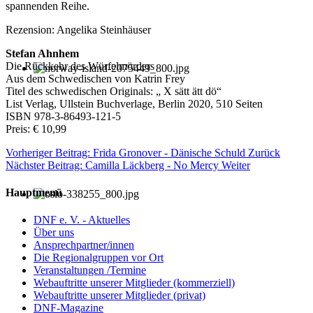
spannenden Reihe.
Rezension: Angelika Steinhäuser
Stefan Ahnhem
Die Rückkehr des Würfelmörders
Aus dem Schwedischen von Katrin Frey
Titel des schwedischen Originals: „ X sätt ätt dö“
List Verlag, Ullstein Buchverlage, Berlin 2020, 510 Seiten
ISBN 978-3-86493-121-5
Preis: € 10,99
Vorheriger Beitrag: Frida Gronover - Dänische Schuld
Zurück
Nächster Beitrag: Camilla Läckberg - No Mercy
Weiter
Hauptmenü
DNF e. V. - Aktuelles
Über uns
Ansprechpartner/innen
Die Regionalgruppen vor Ort
Veranstaltungen /Termine
Webauftritte unserer Mitglieder (kommerziell)
Webauftritte unserer Mitglieder (privat)
DNF-Magazine