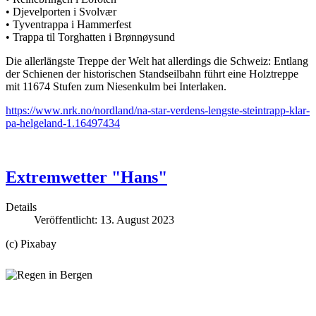
• Djevelporten i Svolvær
• Tyventrappa i Hammerfest
• Trappa til Torghatten i Brønnøysund
Die allerlängste Treppe der Welt hat allerdings die Schweiz: Entlang
der Schienen der historischen Standseilbahn führt eine Holztreppe
mit 11674 Stufen zum Niesenkulm bei Interlaken.
https://www.nrk.no/nordland/na-star-verdens-lengste-steintrapp-klar-
pa-helgeland-1.16497434
Extremwetter "Hans"
Details
Veröffentlicht: 13. August 2023
(c) Pixabay