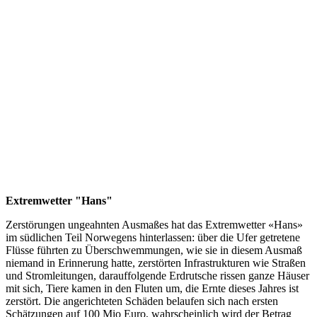
Extremwetter "Hans"
Zerstörungen ungeahnten Ausmaßes hat das Extremwetter «Hans»
im südlichen Teil Norwegens hinterlassen: über die Ufer getretene
Flüsse führten zu Überschwemmungen, wie sie in diesem Ausmaß
niemand in Erinnerung hatte, zerstörten Infrastrukturen wie Straßen
und Stromleitungen, darauffolgende Erdrutsche rissen ganze Häuser
mit sich, Tiere kamen in den Fluten um, die Ernte dieses Jahres ist
zerstört. Die angerichteten Schäden belaufen sich nach ersten
Schätzungen auf 100 Mio Euro, wahrscheinlich wird der Betrag