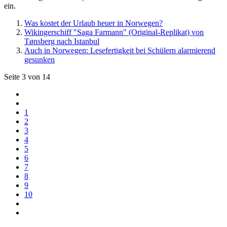
ein.
Was kostet der Urlaub heuer in Norwegen?
Wikingerschiff "Saga Farmann" (Original-Replikat) von
Tønsberg nach Istanbul
Auch in Norwegen: Lesefertigkeit bei Schülern alarmierend
gesunken
Seite 3 von 14
1
2
3
4
5
6
7
8
9
10