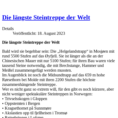
Die längste Steintreppe der Welt
Details
Veröffentlicht: 18. August 2023
Die längste Steintreppe der Welt
Bald wird sie begehbar sein: Die „Helgelandstrapp“ in Mosjøen mit
rund 5500 Stufen auf das Øyfjell. Sie ist länger als die an der
Chinesischen Mauer mit nur 5100 Stufen; für ihren Bau waren viele
tausend Steine notwendig, die mit Brechstange, Hammer und
Meißel zusammengefügt werden mussten.
Im Augenblick ist noch die Midsundtrapp auf das 659 m hohe
Rørsethorn bei Molde mit ihren 2200 Stufen die höchste
zusammenhängende Steintreppe.
Wer es nicht ganz so extrem will, für den gibt es noch kürzere, aber
nicht weniger spektakuläre Steintreppen in Norwegen:
• Trivselsskogen i Gloppen
• Oppstemten i Bergen
• Kragsethornet på Sunnmøre
• Akslastien opp til fjellheisen i Tromsø
• Reinebringen i Lofoten