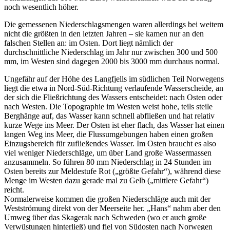
noch wesentlich höher.
Die gemessenen Niederschlagsmengen waren allerdings bei weitem
nicht die größten in den letzten Jahren – sie kamen nur an den
falschen Stellen an: im Osten. Dort liegt nämlich der
durchschnittliche Niederschlag im Jahr nur zwischen 300 und 500
mm, im Westen sind dagegen 2000 bis 3000 mm durchaus normal.
Ungefähr auf der Höhe des Langfjells im südlichen Teil Norwegens
liegt die etwa in Nord-Süd-Richtung verlaufende Wasserscheide, an
der sich die Fließrichtung des Wassers entscheidet: nach Osten oder
nach Westen. Die Topographie im Westen weist hohe, teils steile
Berghänge auf, das Wasser kann schnell abfließen und hat relativ
kurze Wege ins Meer. Der Osten ist eher flach, das Wasser hat einen
langen Weg ins Meer, die Flussumgebungen haben einen großen
Einzugsbereich für zufließendes Wasser. Im Osten braucht es also
viel weniger Niederschläge, um über Land große Wassermassen
anzusammeln. So führen 80 mm Niederschlag in 24 Stunden im
Osten bereits zur Meldestufe Rot („größte Gefahr“), während diese
Menge im Westen dazu gerade mal zu Gelb („mittlere Gefahr“)
reicht.
Normalerweise kommen die großen Niederschläge auch mit der
Westströmung direkt von der Meerseite her. „Hans“ nahm aber den
Umweg über das Skagerak nach Schweden (wo er auch große
Verwüstungen hinterließ) und fiel von Südosten nach Norwegen