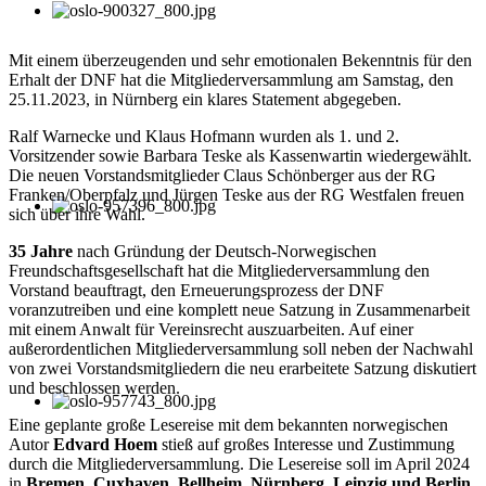
Mit einem überzeugenden und sehr emotionalen Bekenntnis für den
Erhalt der DNF hat die Mitgliederversammlung am Samstag, den
25.11.2023, in Nürnberg ein klares Statement abgegeben.
Ralf Warnecke und Klaus Hofmann wurden als 1. und 2.
Vorsitzender sowie Barbara Teske als Kassenwartin wiedergewählt.
Die neuen Vorstandsmitglieder Claus Schönberger aus der RG
Franken/Oberpfalz und Jürgen Teske aus der RG Westfalen freuen
sich über ihre Wahl.
35 Jahre
nach Gründung der Deutsch-Norwegischen
Freundschaftsgesellschaft hat die Mitgliederversammlung den
Vorstand beauftragt, den Erneuerungsprozess der DNF
voranzutreiben und eine komplett neue Satzung in Zusammenarbeit
mit einem Anwalt für Vereinsrecht auszuarbeiten. Auf einer
außerordentlichen Mitgliederversammlung soll neben der Nachwahl
von zwei Vorstandsmitgliedern die neu erarbeitete Satzung diskutiert
und beschlossen werden.
Eine geplante große Lesereise mit dem bekannten norwegischen
Autor
Edvard Hoem
stieß auf großes Interesse und Zustimmung
durch die Mitgliederversammlung. Die Lesereise soll im April 2024
in
Bremen, Cuxhaven, Bellheim, Nürnberg, Leipzig und Berlin