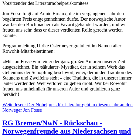
Vorsitzender des Literaturnobelpreiskomitees.
Jon Fosse folgt auf Annie Ernaux, die im vergangenen Jahr den
begehrten Preis entgegennehmen durfte. Der norwegische Autor
war bei den Buchmachern als Favorit gehandelt worden, und wir
freuen uns sehr, dass er dieser verdienten Rolle gerecht werden
konnte.
Programmleitung Ulrike Ostermeyer gratuliert im Namen aller
Rowohlt-Mitarbeiter:innen:
«Mit Jon Fosse wird einer der ganz großen Autoren unserer Zeit
ausgezeichnet. Ein ‹säkularer› Mystiker, der in seinem Werk das
Geheimnis der Schöpfung beschwört, einer, der in der Tradition des
Staunens und Zweifelns steht – eine Tradition, die in unserer immer
lauter werdenden Welt verloren zu gehen droht. Wir bei Rowohlt
freuen uns unheimlich für unseren Autor und gratulieren ganz
herzlich!»
Weiterlesen: Der Nobelpreis für Literatur geht in diesem Jahr an den
Norweger Jon Fosse
RG Bremen/NwN - Rückschau -
Norwegenfreunde aus Niedersachsen und