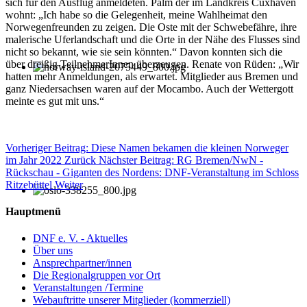
sich für den Ausflug anmeldeten. Palm der im Landkreis Cuxhaven
wohnt: „Ich habe so die Gelegenheit, meine Wahlheimat den
Norwegenfreunden zu zeigen. Die Oste mit der Schwebefähre, ihre
malerische Uferlandschaft und die Orte in der Nähe des Flusses sind
nicht so bekannt, wie sie sein könnten.“ Davon konnten sich die
über dreißig TeilnehmerInnen überzeugen. Renate von Rüden: „Wir
hatten mehr Anmeldungen, als erwartet. Mitglieder aus Bremen und
ganz Niedersachsen waren auf der Mocambo. Auch der Wettergott
meinte es gut mit uns.“
Vorheriger Beitrag: Diese Namen bekamen die kleinen Norweger
im Jahr 2022
Zurück
Nächster Beitrag: RG Bremen/NwN -
Rückschau - Giganten des Nordens: DNF-Veranstaltung im Schloss
Ritzebüttel
Weiter
Hauptmenü
DNF e. V. - Aktuelles
Über uns
Ansprechpartner/innen
Die Regionalgruppen vor Ort
Veranstaltungen /Termine
Webauftritte unserer Mitglieder (kommerziell)