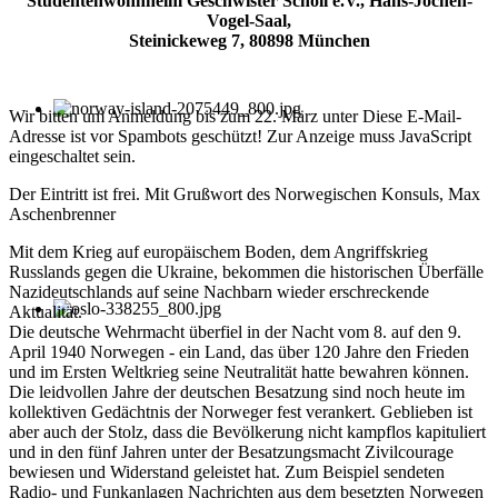
Studentenwohnheim Geschwister Scholl e.V., Hans-Jochen-
Vogel-Saal,
Steinickeweg 7, 80898 München
Wir bitten um Anmeldung bis zum 22. März unter
Diese E-Mail-
Adresse ist vor Spambots geschützt! Zur Anzeige muss JavaScript
eingeschaltet sein.
Der Eintritt ist frei. Mit Grußwort des Norwegischen Konsuls, Max
Aschenbrenner
Mit dem Krieg auf europäischem Boden, dem Angriffskrieg
Russlands gegen die Ukraine, bekommen die historischen Überfälle
Nazideutschlands auf seine Nachbarn wieder erschreckende
Aktualität.
Die deutsche Wehrmacht überfiel in der Nacht vom 8. auf den 9.
April 1940 Norwegen - ein Land, das über 120 Jahre den Frieden
und im Ersten Weltkrieg seine Neutralität hatte bewahren können.
Die leidvollen Jahre der deutschen Besatzung sind noch heute im
kollektiven Gedächtnis der Norweger fest verankert. Geblieben ist
aber auch der Stolz, dass die Bevölkerung nicht kampflos kapituliert
und in den fünf Jahren unter der Besatzungsmacht Zivilcourage
bewiesen und Widerstand geleistet hat. Zum Beispiel sendeten
Radio- und Funkanlagen Nachrichten aus dem besetzten Norwegen