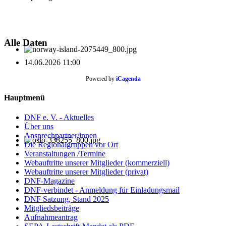
Alle Daten
14.06.2026
11:00
Powered by
iCagenda
Hauptmenü
DNF e. V. - Aktuelles
Über uns
Ansprechpartner/innen
Die Regionalgruppen vor Ort
Veranstaltungen /Termine
Webauftritte unserer Mitglieder (kommerziell)
Webauftritte unserer Mitglieder (privat)
DNF-Magazine
DNF-verbindet - Anmeldung für Einladungsmail
DNF Satzung, Stand 2025
Mitgliedsbeiträge
Aufnahmeantrag