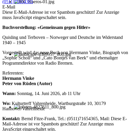
(0511)71654365
E-Mail
Diese E-Mail-Adresse ist vor Spambots geschützt! Zur Anzeige
muss JavaScript eingeschaltet sein.
Buchvorstellung: «Gemeinsam gegen Hitler»
Quisling und Terboven – Norweger und Deutsche im Widerstand
1940 – 1945
Vorgestellt wird das neue Buch von Herrmann Vinke, Biograph von
„Sophie Scholl“ und „Cato Bontjes van Beek“ und ehemaliger
Programmdirektor von Radio Bremen.
Referenten:
Hermann Vinke
Peter von Rüden (Autor)
Wann:
Sonntag, 14. Juni 2026, ab 11 Uhr
Wo:
Kulturtreff Vahrenheide, Wartburgstraße 10, 30179
Hannover/Vahrenheide
Kontakt:
Bernd Fitze-Frank, Tel.: (0511)71654365, Mail:
Diese E-
Mail-Adresse ist vor Spambots geschützt! Zur Anzeige muss
JavaScript eingeschaltet sein.