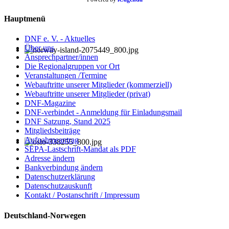
Hauptmenü
DNF e. V. - Aktuelles
Über uns
Ansprechpartner/innen
Die Regionalgruppen vor Ort
Veranstaltungen /Termine
Webauftritte unserer Mitglieder (kommerziell)
Webauftritte unserer Mitglieder (privat)
DNF-Magazine
DNF-verbindet - Anmeldung für Einladungsmail
DNF Satzung, Stand 2025
Mitgliedsbeiträge
Aufnahmeantrag
SEPA-Lastschrift-Mandat als PDF
Adresse ändern
Bankverbindung ändern
Datenschutzerklärung
Datenschutzauskunft
Kontakt / Postanschrift / Impressum
Deutschland-Norwegen