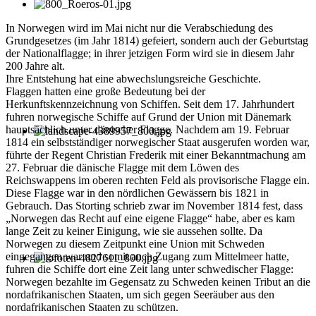
In Norwegen wird im Mai nicht nur die Verabschiedung des
Grundgesetzes (im Jahr 1814) gefeiert, sondern auch der Geburtstag
der Nationalflagge; in ihrer jetzigen Form wird sie in diesem Jahr
200 Jahre alt.
Ihre Entstehung hat eine abwechslungsreiche Geschichte.
Flaggen hatten eine große Bedeutung bei der
Herkunftskennzeichnung von Schiffen. Seit dem 17. Jahrhundert
fuhren norwegische Schiffe auf Grund der Union mit Dänemark
hauptsächlich unter dänischer Flagge. Nachdem am 19. Februar
1814 ein selbstständiger norwegischer Staat ausgerufen worden war,
führte der Regent Christian Frederik mit einer Bekanntmachung am
27. Februar die dänische Flagge mit dem Löwen des
Reichswappens im oberen rechten Feld als provisorische Flagge ein.
Diese Flagge war in den nördlichen Gewässern bis 1821 in
Gebrauch. Das Storting schrieb zwar im November 1814 fest, dass
„Norwegen das Recht auf eine eigene Flagge“ habe, aber es kam
lange Zeit zu keiner Einigung, wie sie aussehen sollte. Da
Norwegen zu diesem Zeitpunkt eine Union mit Schweden
eingegangen war und somit auch Zugang zum Mittelmeer hatte,
fuhren die Schiffe dort eine Zeit lang unter schwedischer Flagge:
Norwegen bezahlte im Gegensatz zu Schweden keinen Tribut an die
nordafrikanischen Staaten, um sich gegen Seeräuber aus den
nordafrikanischen Staaten zu schützen.