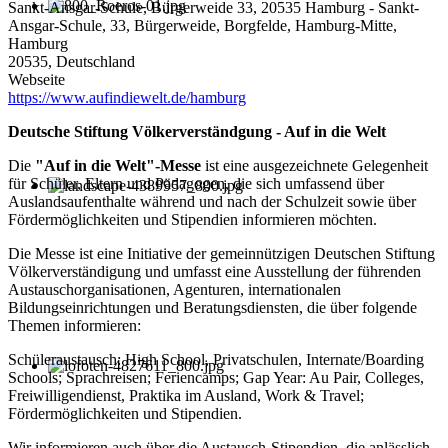
Sankt-Ansgar-Schule, Bürgerweide 33, 20535 Hamburg - Sankt-
Ansgar-Schule, 33, Bürgerweide, Borgfelde, Hamburg-Mitte,
Hamburg
20535, Deutschland
Webseite
https://www.aufindiewelt.de/hamburg
Deutsche Stiftung Völkerverständgung - Auf in die Welt
Die
"Auf in die Welt"-Messe
ist eine ausgezeichnete Gelegenheit
für Schüler, Eltern und Pädagogen, die sich umfassend über
Auslandsaufenthalte während und nach der Schulzeit sowie über
Fördermöglichkeiten und Stipendien informieren möchten.
Die Messe ist eine Initiative der gemeinnützigen Deutschen Stiftung
Völkerverständigung und umfasst eine Ausstellung der führenden
Austauschorganisationen, Agenturen, internationalen
Bildungseinrichtungen und Beratungsdiensten, die über folgende
Themen informieren:
Schüleraustausch: High School, Privatschulen, Internate/Boarding
Schools; Sprachreisen; Feriencamps; Gap Year: Au Pair, Colleges,
Freiwilligendienst, Praktika im Ausland, Work & Travel;
Fördermöglichkeiten und Stipendien.
Wir informieren auch über die Austausch-Stipendien, die anlässlich