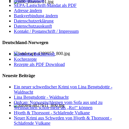
Aufnahmeantrag
SEPA-Lastschrift-Mandat als PDF
Adresse ändern
Bankverbindung ändern
Datenschutzerklärung
Datenschutzauskunft
Kontakt / Postanschrift / Impressum
Deutschland-Norwegen
Nordische Bücherwelt
Kochrezepte
Rezepte als PDF Download
Neueste Beiträge
Ein neuer schwedischer Krimi von Lina Bengtsdottir -
Waldnacht
Lina Bengtsdottir - Waldnacht
Ordcap: Norwegischlernen vom Sofa aus und zu
Weihnachten schon mehr als „Ro!“ können
Hjorth & Thorssont - Schlafende Vulkane
Neuer Krimi aus Schweden von Hjorth & Thorssont -
Schlafende Vulkane