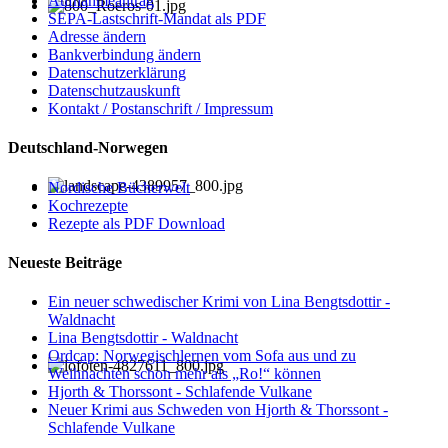
Aufnahmeantrag
SEPA-Lastschrift-Mandat als PDF
Adresse ändern
Bankverbindung ändern
Datenschutzerklärung
Datenschutzauskunft
Kontakt / Postanschrift / Impressum
Deutschland-Norwegen
Nordische Bücherwelt
Kochrezepte
Rezepte als PDF Download
Neueste Beiträge
Ein neuer schwedischer Krimi von Lina Bengtsdottir -
Waldnacht
Lina Bengtsdottir - Waldnacht
Ordcap: Norwegischlernen vom Sofa aus und zu
Weihnachten schon mehr als „Ro!“ können
Hjorth & Thorssont - Schlafende Vulkane
Neuer Krimi aus Schweden von Hjorth & Thorssont -
Schlafende Vulkane