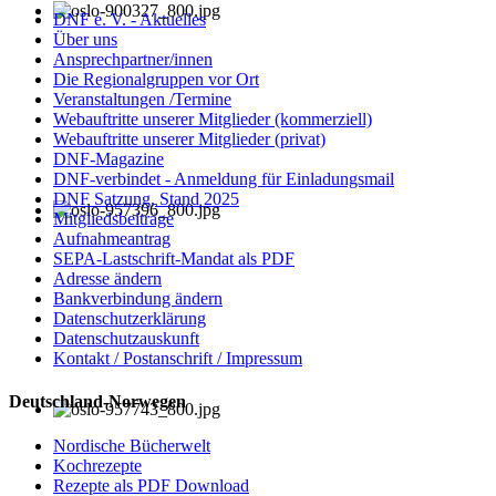
DNF e. V. - Aktuelles
Über uns
Ansprechpartner/innen
Die Regionalgruppen vor Ort
Veranstaltungen /Termine
Webauftritte unserer Mitglieder (kommerziell)
Webauftritte unserer Mitglieder (privat)
DNF-Magazine
DNF-verbindet - Anmeldung für Einladungsmail
DNF Satzung, Stand 2025
Mitgliedsbeiträge
Aufnahmeantrag
SEPA-Lastschrift-Mandat als PDF
Adresse ändern
Bankverbindung ändern
Datenschutzerklärung
Datenschutzauskunft
Kontakt / Postanschrift / Impressum
Deutschland-Norwegen
Nordische Bücherwelt
Kochrezepte
Rezepte als PDF Download