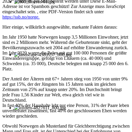
2020“ kostenlos per Mail bestellt werden unter
Diese E-Mail-
Adresse ist vor Spambots geschützt! Zur Anzeige muss JavaScript
eingeschaltet sein.
, eine PDF-Version findet sich unter
https://ssb.no/norge.
Hier einige, willkürlich ausgewählte, markante Fakten daraus:
Im Jahr 1950 hatte Norwegen knapp 3,5 Millionen Einwohner, jetzt
sind es 2 Millionen mehr. Während die Geburtenrate sinkt, geht der
Bevölkerungszuwachs seit 2004 auf erhöhte Einwanderung zurück.
Im Jahr 2020 waren die Polen mit gut 100 000 Personen die größte
Einwanderergruppe, gefolgt von Litauern (ca. 40 000) und
Schweden (ca. 35 000), Deutsche belegten mit knapp 25 000 den 6.
Platz.
Der Anteil der Älteren mit 67+ Jahren stieg von 1950 von unter 9%
auf gut 15%, der der Jüngsten bis 15 Jahren sank im gleichen
Zeitraum von 25% auf knapp unter 20%. Im Durchschnitt bringt
jede Frau 1,56 Kinder zur Welt, etwa gleich viel wie in
Deutschland.
In fast 40% der Haushalte lebt nur eine Person, 31% der Paare leben
unverheiratet zusammen, fast 40% der geschlossenen Ehen werden
wieder geschieden.
Obwohl Norwegen als Musterland für Gleichberechtigung zwischen
Mann und Frau gilt, ist der Unterschied bei der Entlohnung von