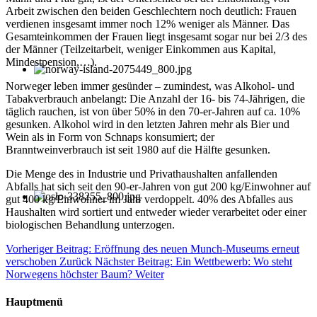
Arbeit zwischen den beiden Geschlechtern noch deutlich: Frauen
verdienen insgesamt immer noch 12% weniger als Männer. Das
Gesamteinkommen der Frauen liegt insgesamt sogar nur bei 2/3 des
der Männer (Teilzeitarbeit, weniger Einkommen aus Kapital,
Mindestpension,…).
Norweger leben immer gesünder – zumindest, was Alkohol- und
Tabakverbrauch anbelangt: Die Anzahl der 16- bis 74-Jährigen, die
täglich rauchen, ist von über 50% in den 70-er-Jahren auf ca. 10%
gesunken. Alkohol wird in den letzten Jahren mehr als Bier und
Wein als in Form von Schnaps konsumiert; der
Branntweinverbrauch ist seit 1980 auf die Hälfte gesunken.
Die Menge des in Industrie und Privathaushalten anfallenden
Abfalls hat sich seit den 90-er-Jahren von gut 200 kg/Einwohner auf
gut 400 kg/Einwohner im Jahr verdoppelt. 40% des Abfalles aus
Haushalten wird sortiert und entweder wieder verarbeitet oder einer
biologischen Behandlung unterzogen.
Vorheriger Beitrag: Eröffnung des neuen Munch-Museums erneut
verschoben
Zurück
Nächster Beitrag: Ein Wettbewerb: Wo steht
Norwegens höchster Baum?
Weiter
Hauptmenü